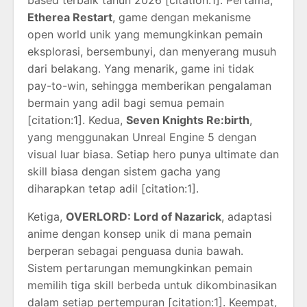
based terbaik tahun 2026 [citation:1]. Pertama,
Etherea Restart
, game dengan mekanisme
open world unik yang memungkinkan pemain
eksplorasi, bersembunyi, dan menyerang musuh
dari belakang. Yang menarik, game ini tidak
pay-to-win, sehingga memberikan pengalaman
bermain yang adil bagi semua pemain
[citation:1]. Kedua,
Seven Knights Re:birth
,
yang menggunakan Unreal Engine 5 dengan
visual luar biasa. Setiap hero punya ultimate dan
skill biasa dengan sistem gacha yang
diharapkan tetap adil [citation:1].
Ketiga,
OVERLORD: Lord of Nazarick
, adaptasi
anime dengan konsep unik di mana pemain
berperan sebagai penguasa dunia bawah.
Sistem pertarungan memungkinkan pemain
memilih tiga skill berbeda untuk dikombinasikan
dalam setiap pertempuran [citation:1]. Keempat,