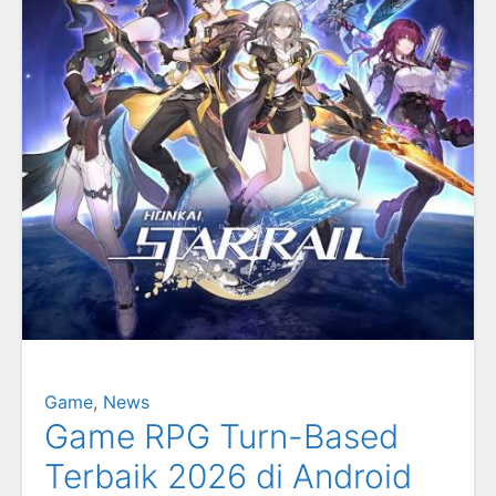
Game
,
News
Game RPG Turn-Based
Terbaik 2026 di Android