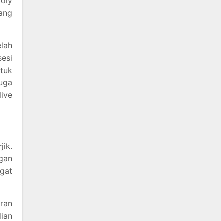
oly
ang
elah
sesi
ntuk
uga
live
ik.
ngan
gat
uran
ian