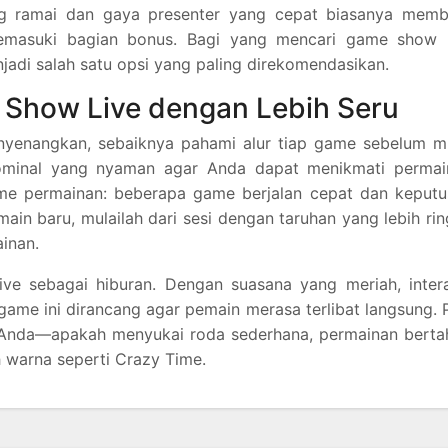
ng ramai dan gaya presenter yang cepat biasanya memb
memasuki bagian bonus. Bagi yang mencari game show l
jadi salah satu opsi yang paling direkomendasikan.
Show Live dengan Lebih Seru
yenangkan, sebaiknya pahami alur tiap game sebelum mu
ominal yang nyaman agar Anda dapat menikmati permai
itme permainan: beberapa game berjalan cepat dan keput
ain baru, mulailah dari sesi dengan taruhan yang lebih ri
inan.
ve sebagai hiburan. Dengan suasana yang meriah, intera
game ini dirancang agar pemain merasa terlibat langsung. P
 Anda—apakah menyukai roda sederhana, permainan berta
 warna seperti Crazy Time.