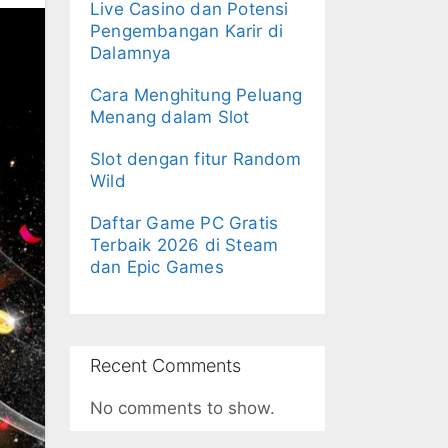
Live Casino dan Potensi
Pengembangan Karir di
Dalamnya
Cara Menghitung Peluang
Menang dalam Slot
Slot dengan fitur Random
Wild
Daftar Game PC Gratis
Terbaik 2026 di Steam
dan Epic Games
Recent Comments
No comments to show.