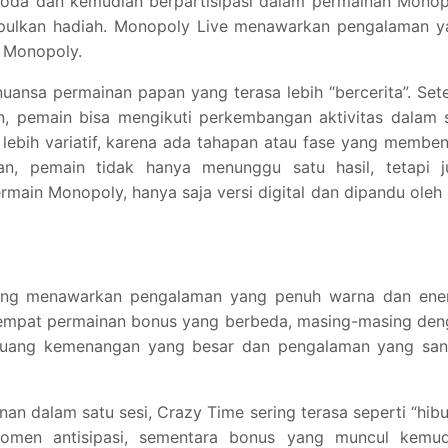
roda dan kemudian berpartisipasi dalam permainan Monop
pulkan hadiah. Monopoly Live menawarkan pengalaman y
r Monopoly.
uansa permainan papan yang terasa lebih “bercerita”. Set
n, pemain bisa mengikuti perkembangan aktivitas dalam 
lebih variatif, karena ada tahapan atau fase yang membe
an, pemain tidak hanya menunggu satu hasil, tetapi j
main Monopoly, hanya saja versi digital dan dipandu oleh 
ang menawarkan pengalaman yang penuh warna dan enerj
n empat permainan bonus yang berbeda, masing-masing de
eluang kemenangan yang besar dan pengalaman yang san
n dalam satu sesi, Crazy Time sering terasa seperti “hib
omen antisipasi, sementara bonus yang muncul kemud