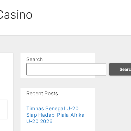
Casino
Search
Sear
Recent Posts
Timnas Senegal U-20
Siap Hadapi Piala Afrika
U-20 2026